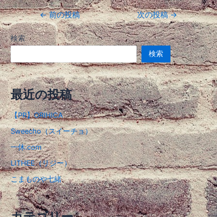
←
前の投稿
次の投稿
→
検索
検索
最近の投稿
【PR】ORIHICA
Sweecho（スイーチョ）
一休.com
LITHEE（リジー）
こまものや七緒
カテゴリー